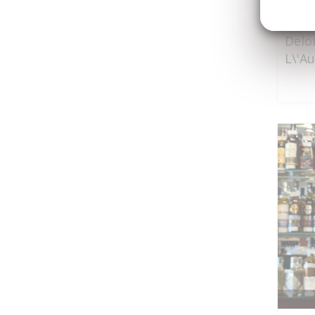
Delo
L\'A