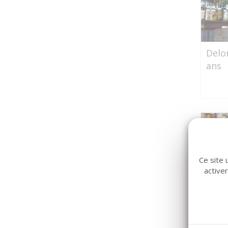
Delo
ans
Ce site 
active