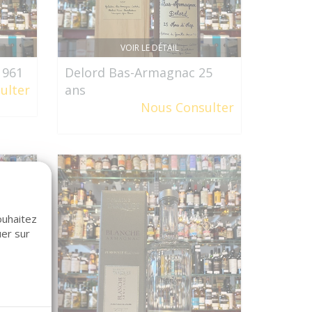
VOIR LE DÉTAIL
1961
Delord Bas-Armagnac 25
ulter
ans
Nous Consulter
ouhaitez
uer sur