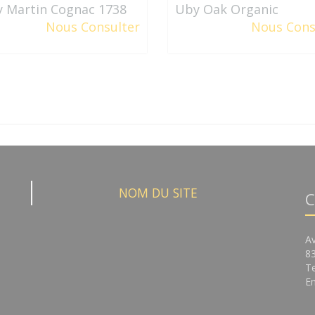
 Martin Cognac 1738
Uby Oak Organic
Nous Consulter
Nous Cons
NOM DU SITE
C
A
8
Te
Em