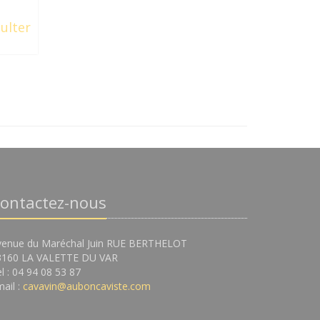
ulter
ontactez-nous
venue du Maréchal Juin RUE BERTHELOT
3160 LA VALETTE DU VAR
l : 04 94 08 53 87
ail :
cavavin@auboncaviste.com