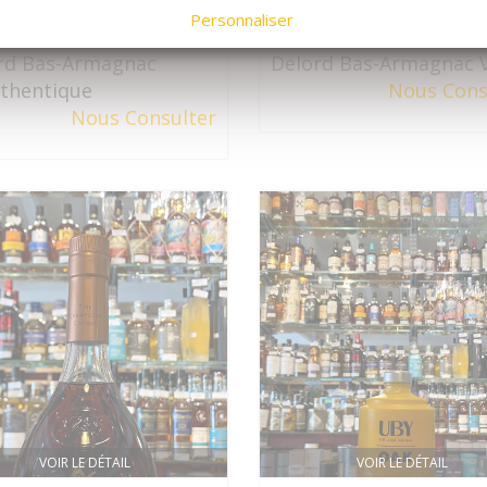
Personnaliser
VOIR LE DÉTAIL
VOIR LE DÉTAIL
rd Bas-Armagnac
Delord Bas-Armagnac 
uthentique
Nous Cons
Nous Consulter
VOIR LE DÉTAIL
VOIR LE DÉTAIL