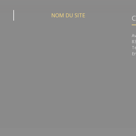
NOM DU SITE
C
A
8
Te
Em