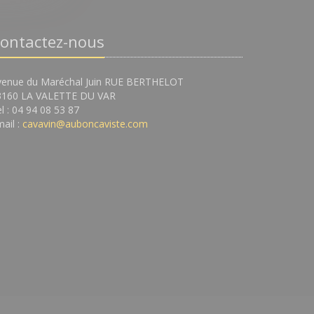
ontactez-nous
venue du Maréchal Juin RUE BERTHELOT
3160 LA VALETTE DU VAR
l : 04 94 08 53 87
ail :
cavavin@auboncaviste.com