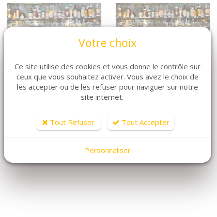
Votre choix
Ce site utilise des cookies et vous donne le contrôle sur
ceux que vous souhaitez activer. Vous avez le choix de
les accepter ou de les refuser pour naviguer sur notre
VOIR LE DÉTAIL
VOIR LE DÉTAIL
site internet.
Diplomatico
Diplomatico Single
Seleccion de la
Vintage
Tout Refuser
Tout Accepter
Familia
Nous Consulter
Nous Consulter
Personnaliser