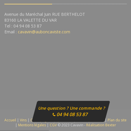
Avenue du Maréchal Juin RUE BERTHELOT
83160 LA VALETTE DU VAR
Tel : 04 94 08 53 87
Email :
cavavin@auboncaviste.com
Une question ? Une commande ?
04 94 08 53 87
Accueil
|
Vins
|
Champagnes
|
Spiritueux
|
Autres
|
Contact
|
Plan du site
|
Mentions légales
|
CGV
© 2023 Cavavin -
Réalisation Bexter