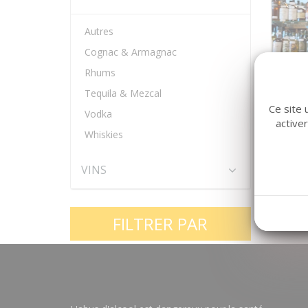
Autres
Cognac & Armagnac
Rhums
Tequila & Mezcal
Arca
Ce site 
Vodka
active
Whiskies
VINS
FILTRER PAR