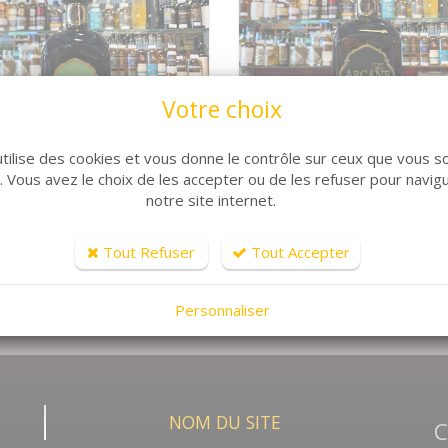
Votre choix
VOIR LE DÉTAIL
VOIR LE DÉTAIL
ne Délicatissime
Arcane Extraroma
utilise des cookies et vous donne le contrôle sur ceux que vous s
Nous Consulter
Nous Cons
r. Vous avez le choix de les accepter ou de les refuser pour navig
notre site internet.
Tout Refuser
Tout Accepter
Personnaliser
NOM DU SITE
C