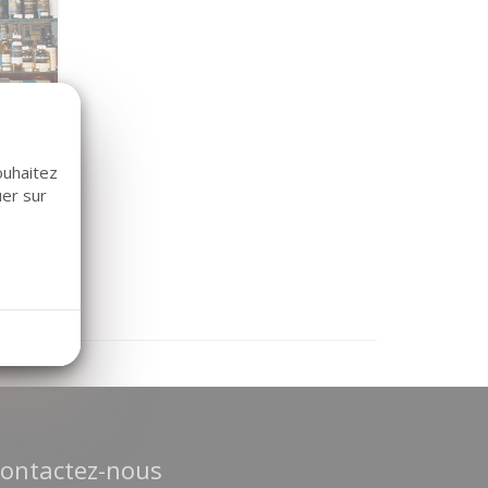
ouhaitez
ulter
uer sur
ontactez-nous