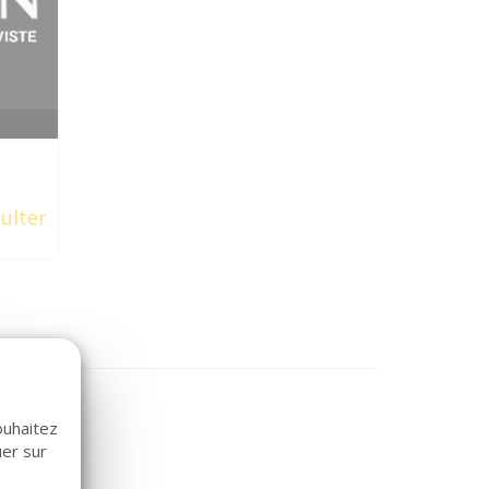
ulter
ouhaitez
uer sur