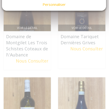
Personnaliser
VOIR LE DÉTAIL
VOIR LE DÉTAIL
Domaine de
Domaine Tariquet
Montgilet Les Trois
Dernières Grives
Schistes Coteaux de
Nous Consulter
l\'Aubance
Nous Consulter