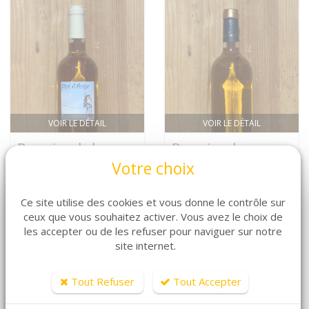
VOIR LE DÉTAIL
VOIR LE DÉTAIL
Domaine de la
Domaine de
Ferme Saint-Pierre
l\'Ancienne Cure
Votre choix
Pipi d\'Ange
Jour de Fruit
Nous Consulter
Montbazillac
Ce site utilise des cookies et vous donne le contrôle sur
Nous Consulter
ceux que vous souhaitez activer. Vous avez le choix de
les accepter ou de les refuser pour naviguer sur notre
site internet.
Tout Refuser
Tout Accepter