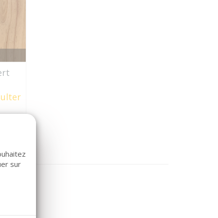
ert
ulter
ouhaitez
uer sur