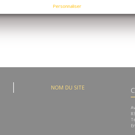
Personnaliser
NOM DU SITE
C
A
8
Te
Em