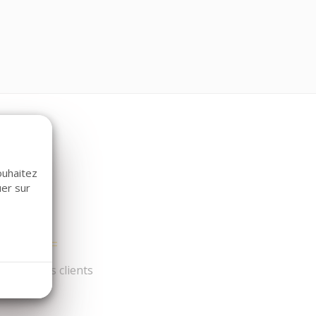
ouhaitez
uer sur
és par nos clients