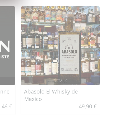
DÉTAILS
anne
Abasolo El Whisky de
La Favori
Mexico
50°
46 €
49,90 €