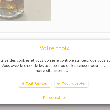
Votre choix
utilise des cookies et vous donne le contrôle sur ceux que vous s
r. Vous avez le choix de les accepter ou de les refuser pour navig
notre site internet.
ARTICLES CONNEXES
Tout Refuser
Tout Accepter
lle de produits, découvrez également ces produits plébiscit
Personnaliser