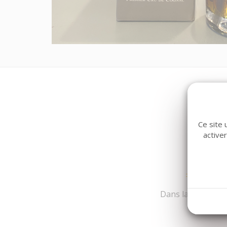
Ce site 
active
Dans la même fami