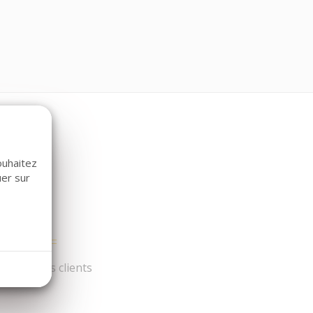
ouhaitez
uer sur
és par nos clients