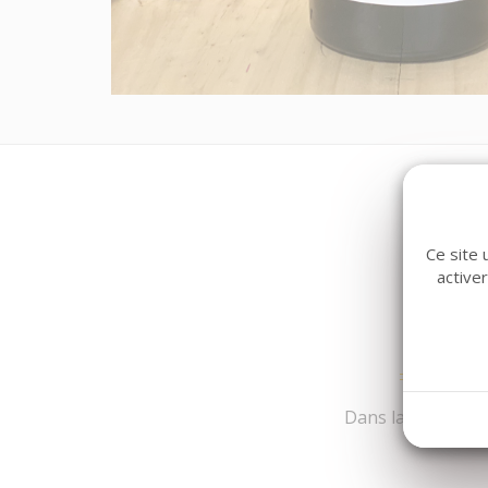
Ce site 
active
Dans la même fami