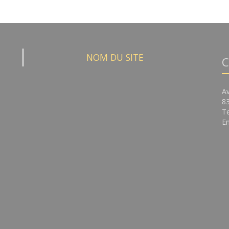
NOM DU SITE
C
A
8
Te
Em