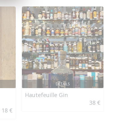
DÉTAILS
Hautefeuille Gin
Figuière
38 €
18 €