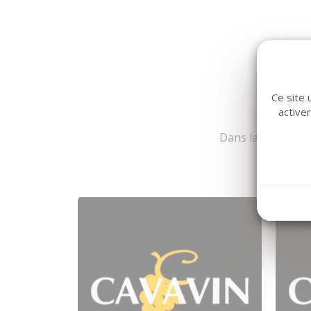
Ce site 
active
Dans la même fami