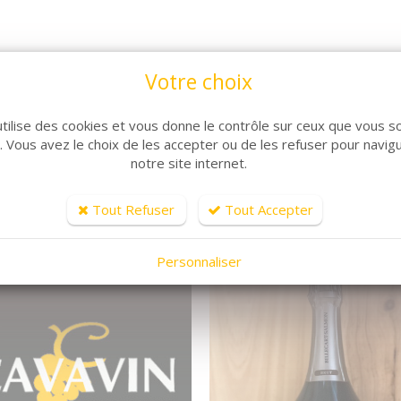
Votre choix
utilise des cookies et vous donne le contrôle sur ceux que vous s
ARTICLES CONNEXES
r. Vous avez le choix de les accepter ou de les refuser pour navig
notre site internet.
lle de produits, découvrez également ces produits plébiscit
Tout Refuser
Tout Accepter
Personnaliser