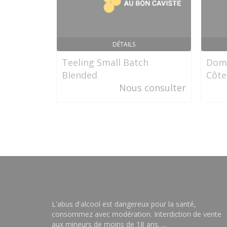
DÉTAILS
Teeling Small Batch
Doma
Blended
Côte
Nous consulter
L'abus d'alcool est dangereux pour la santé,
consommez avec modération. Interdiction de vente
aux mineurs de moins de 18 ans. …