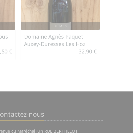
DÉTAILS
sous
Domaine Agnès Paquet
Nikka Mi
Auxey-Duresses Les Hoz
,50 €
32,90 €
ontactez-nous
venue du Maréchal Juin RUE BERTHELOT