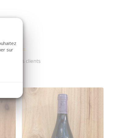
ouhaitez
uer sur
és par nos clients