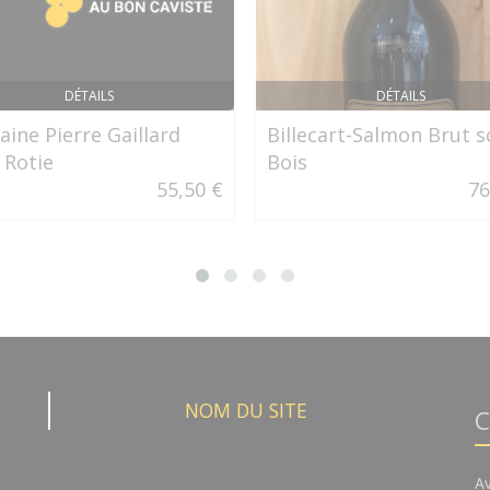
DÉTAILS
DÉTAILS
ine Pierre Gaillard
Billecart-Salmon Brut 
 Rotie
Bois
55,50 €
76
NOM DU SITE
C
A