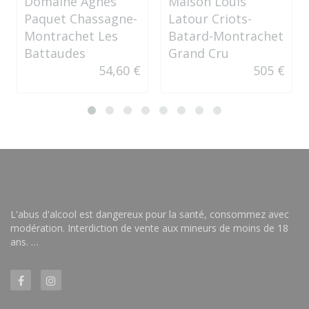
Domaine Agnès
Maison Louis
Paquet Chassagne-
Latour Criots-
Montrachet Les
Batard-Montrachet
Battaudes
Grand Cru
54,60 €
505 €
L'abus d'alcool est dangereux pour la santé, consommez avec
modération. Interdiction de vente aux mineurs de moins de 18
ans. …