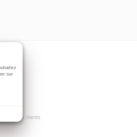
ouhaitez
uer sur
és par nos clients