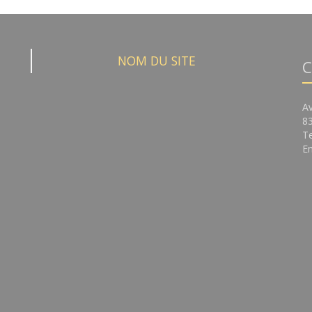
NOM DU SITE
C
A
8
Te
Em