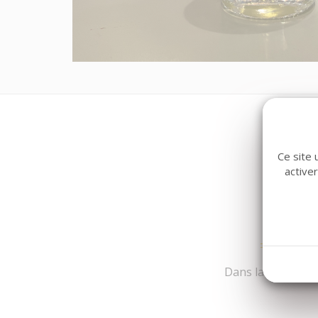
Ce site 
active
Dans la même fami