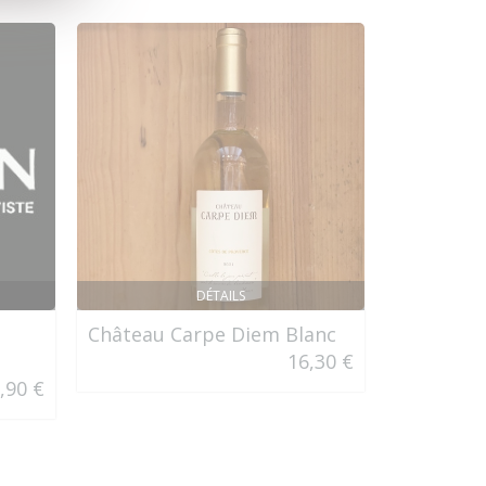
DÉTAILS
Château Carpe Diem Blanc
Maison R
16,30 €
Régnard 
,90 €