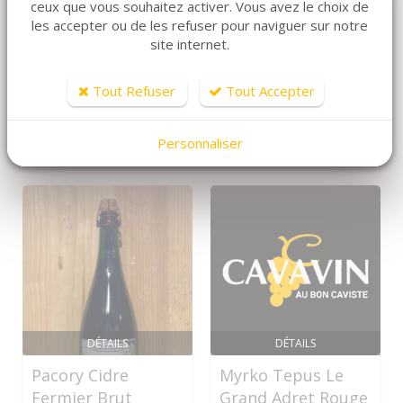
ceux que vous souhaitez activer. Vous avez le choix de
les accepter ou de les refuser pour naviguer sur notre
site internet.
ARTICLES CONNEXES
Dans la même famille de produits, découvrez
Tout Refuser
Tout Accepter
également ces produits plébiscités par nos clients
Personnaliser
DÉTAILS
DÉTAILS
Pacory Cidre
Myrko Tepus Le
Fermier Brut
Grand Adret Rouge