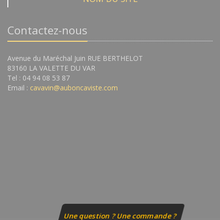
Contactez-nous
Avenue du Maréchal Juin RUE BERTHELOT
83160 LA VALETTE DU VAR
Tel : 04 94 08 53 87
Email :
cavavin@auboncaviste.com
Une question ? Une commande ?