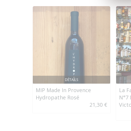
DÉTAILS
MIP Made In Provence
La F
Hydropathe Rosé
N°7 
21,30 €
Vict