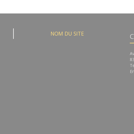
NOM DU SITE
C
A
8
Te
Em