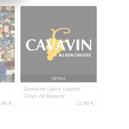
DÉTAILS
Domaine Labry Hautes-
Don Papa
Côtes de Beaune
,90 €
22,90 €