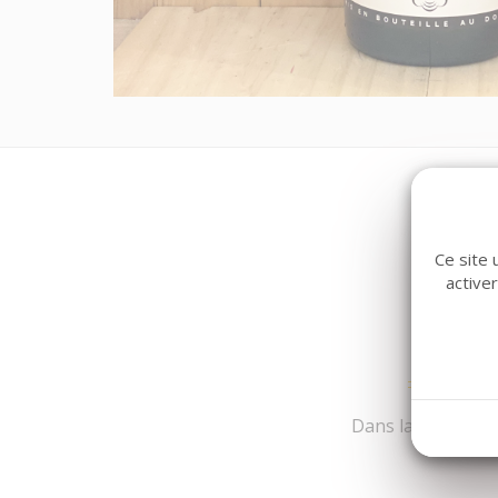
Ce site 
active
Dans la même fami