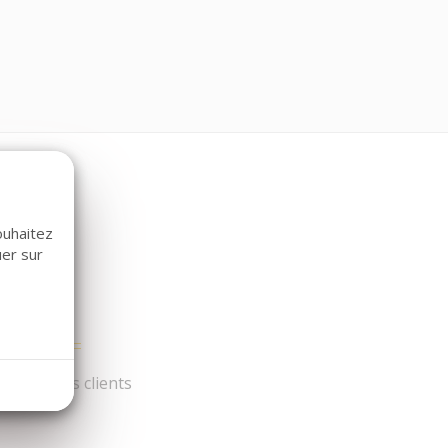
ouhaitez
uer sur
és par nos clients