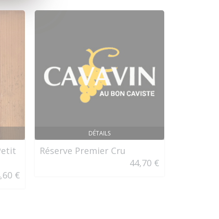
DÉTAILS
etit
Réserve Premier Cru
Pimm's N
44,70 €
,60 €