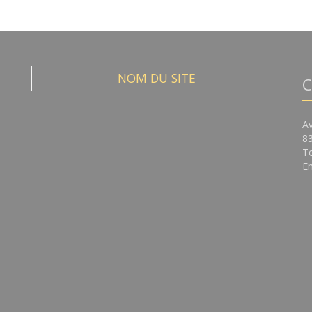
NOM DU SITE
C
A
8
Te
Em