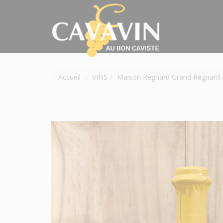
Accueil
VINS
Maison Régnard Grand Régnard 