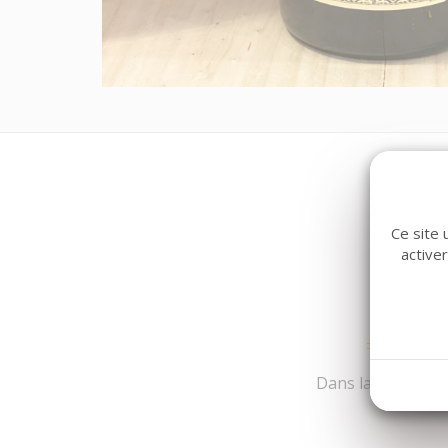
Ce site 
active
Dans la même fami