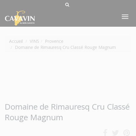
Tog
nav
Accueil
VINS
Provence
Domaine de Rimauresq Cru Classé Rouge Magnum
Domaine de Rimauresq Cru Classé
Rouge Magnum