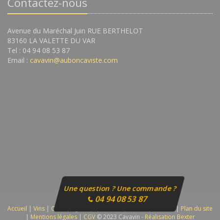
Contactez-nous
Avenue du Maréchal Juin RUE BERTHELOT
83160 LA VALETTE DU VAR
Tel : 04 94 08 53 87
Email :
cavavin@auboncaviste.com
Une question ? Une commande ?
04 94 08 53 87
Accueil
|
Vins
|
Champagnes
|
Spiritueux
|
Autres
|
Contact
|
Plan du site
|
Mentions légales
|
CGV
© 2023 Cavavin -
Réalisation Bexter