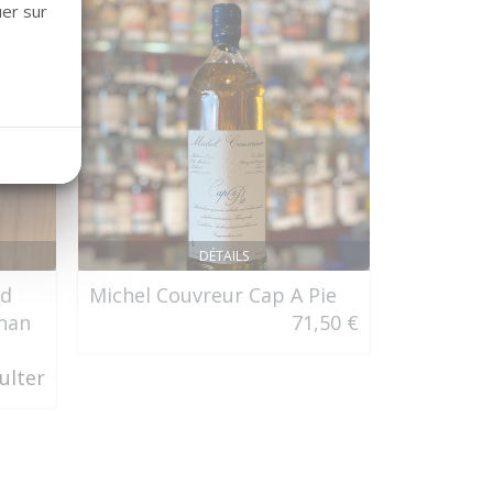
uer sur
DÉTAILS
nd
Michel Couvreur Cap A Pie
Château 
gnan
71,50 €
Séductio
ulter