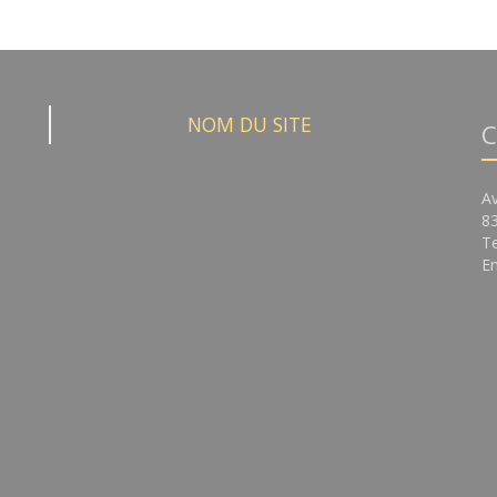
NOM DU SITE
C
A
8
Te
Em