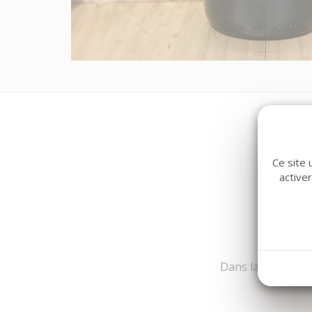
Ce site 
active
Dans la même fami