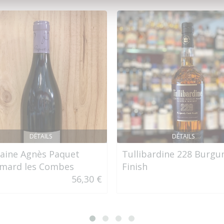
DÉTAILS
DÉTAILS
ine Agnès Paquet
Tullibardine 228 Burgu
mard les Combes
Finish
56,30 €