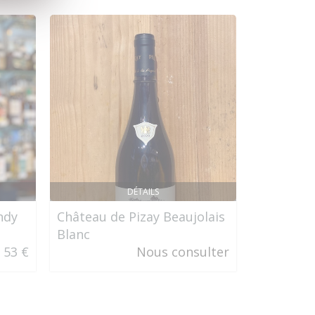
DÉTAILS
ndy
Château de Pizay Beaujolais
Delord B
Blanc
53 €
Nous consulter