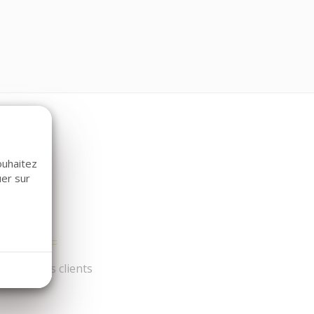
ouhaitez
uer sur
és par nos clients