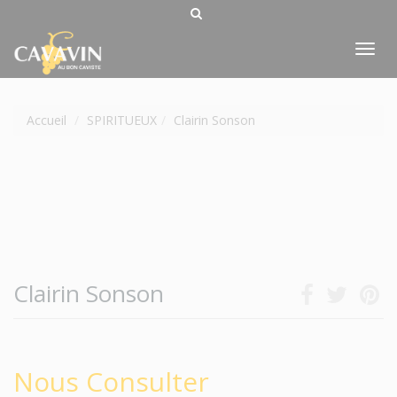
Tog
nav
Accueil
SPIRITUEUX
Clairin Sonson
Clairin Sonson
Nous Consulter