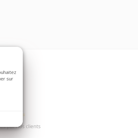
ouhaitez
uer sur
és par nos clients