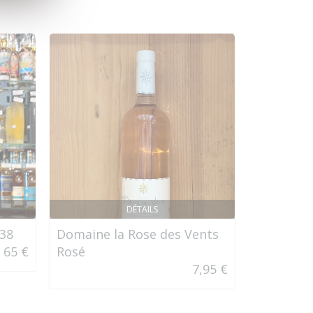
DÉTAILS
38
Domaine la Rose des Vents
Teeling S
65 €
Rosé
Blended
7,95 €