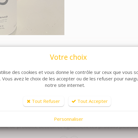
Votre choix
utilise des cookies et vous donne le contrôle sur ceux que vous s
r. Vous avez le choix de les accepter ou de les refuser pour navig
notre site internet.
Tout Refuser
Tout Accepter
ARTICLES CONNEXES
Personnaliser
lle de produits, découvrez également ces produits plébiscit