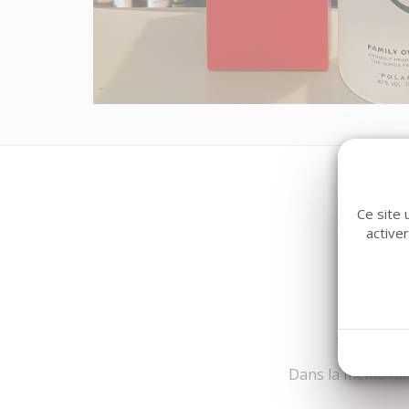
Ce site 
active
Dans la même fami