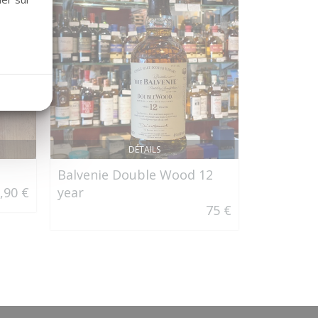
DÉTAILS
Balvenie Double Wood 12
Domaine 
,90 €
year
Essentiel
75 €