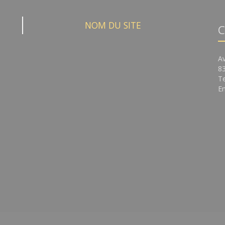
NOM DU SITE
C
A
8
Te
Em