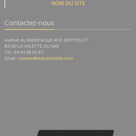
NOM DU SITE
Contactez-nous
Avenue du Maréchal Juin RUE BERTHELOT
83160 LA VALETTE DU VAR
Tel : 04 94 08 53 87
Email :
cavavin@auboncaviste.com