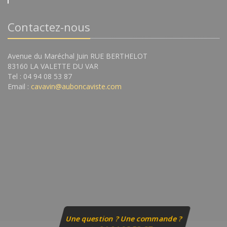
Contactez-nous
Avenue du Maréchal Juin RUE BERTHELOT
83160 LA VALETTE DU VAR
Tel : 04 94 08 53 87
Email :
cavavin@auboncaviste.com
Une question ? Une commande ?