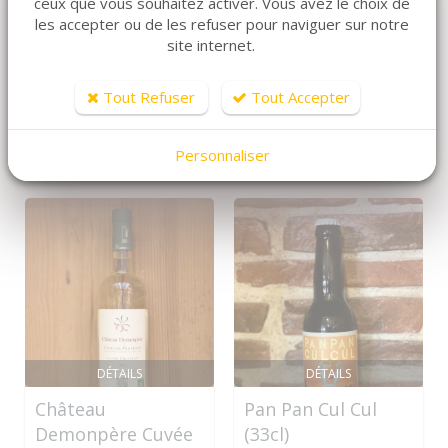
ceux que vous souhaitez activer. Vous avez le choix de
les accepter ou de les refuser pour naviguer sur notre
site internet.
ARTICLES CONNEXES
Dans la même famille de produits, découvrez
Tout Refuser
Tout Accepter
également ces produits plébiscités par nos clients
Personnaliser
DÉTAILS
DÉTAILS
Château
Pan Pan Cul Cul
Demonpère Cuvée
(33cl)