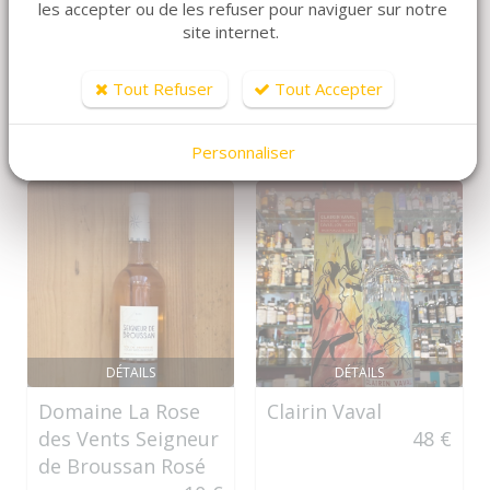
les accepter ou de les refuser pour naviguer sur notre
ARTICLES CONNEXES
site internet.
Dans la même famille de produits, découvrez
également ces produits plébiscités par nos clients
Tout Refuser
Tout Accepter
Personnaliser
DÉTAILS
DÉTAILS
Domaine La Rose
Clairin Vaval
des Vents Seigneur
48 €
de Broussan Rosé