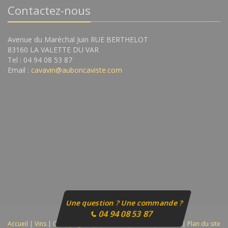
Contactez-nous
Avenue du Maréchal Juin RUE BERTHELOT
83160 LA VALETTE DU VAR
Tel : 04 94 08 53 87
Email :
cavavin@auboncaviste.com
Une question ? Une commande ?
04 94 08 53 87
Accueil
|
Vins
|
Champagnes
|
Spiritueux
|
Autres
|
Contact
|
Plan du site