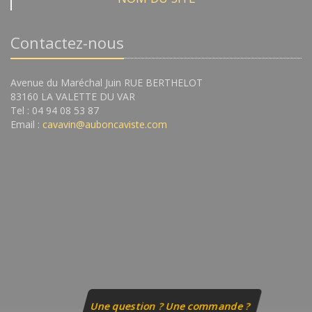
Contactez-nous
Avenue du Maréchal Juin RUE BERTHELOT
83160 LA VALETTE DU VAR
Tel : 04 94 08 53 87
Email :
cavavin@auboncaviste.com
Une question ? Une commande ?