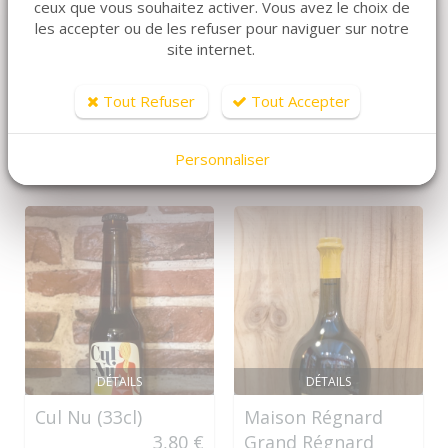
ceux que vous souhaitez activer. Vous avez le choix de
les accepter ou de les refuser pour naviguer sur notre
site internet.
ARTICLES CONNEXES
Dans la même famille de produits, découvrez
Tout Refuser
Tout Accepter
également ces produits plébiscités par nos clients
Personnaliser
DÉTAILS
DÉTAILS
Cul Nu (33cl)
Maison Régnard
3,80 €
Grand Régnard