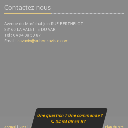
Contactez-nous
Avenue du Maréchal Juin RUE BERTHELOT
83160 LA VALETTE DU VAR
Tel : 04 94 08 53 87
Email :
cavavin@auboncaviste.com
Une question ? Une commande ?
04 94 08 53 87
Accueil
|
Vins
|
Champagnes
|
Spiritueux
|
Autres
|
Contact
|
Plan du site