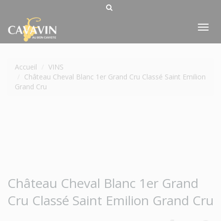
Tog
nav
Accueil
VINS
Château Cheval Blanc 1er Grand Cru Classé Saint Emilion
Grand Cru
Château Cheval Blanc 1er Grand
Cru Classé Saint Emilion Grand Cru