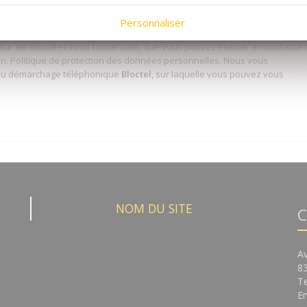
laire sont nécessaires à l'instruction de votre demande. En envoyant ce
Personnaliser
à la transmission aux services de Cavavin en charge de son traitement.
s sur les données vous concernant, que vous pouvez exercer en contactan
in.
Politique de protection des données personnelles
. Nous vous
on au démarchage téléphonique
Bloctel
, sur laquelle vous pouvez vous
NOM DU SITE
C
A
8
Te
Em