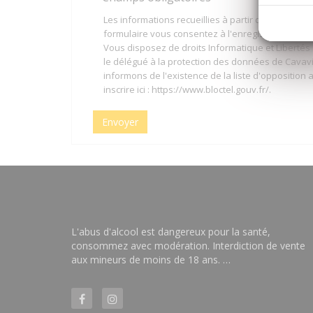
Les informations recueillies à partir de ce formu
formulaire vous consentez à l'enregistrement et 
Vous disposez de droits Informatique et Liberté
le délégué à la protection des données de Cavav
informons de l'existence de la liste d'oppositi
inscrire ici :
https://www.bloctel.gouv.fr/
.
Envoyer
L'abus d'alcool est dangereux pour la santé,
consommez avec modération. Interdiction de vente
aux mineurs de moins de 18 ans. …