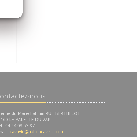
t
ontactez-nous
venue du Maréchal Juin RUE BERTHELOT
3160 LA VALETTE DU VAR
l : 04 94 08 53 87
ail :
cavavin@auboncaviste.com