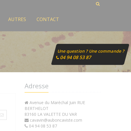
AUTRES
CONTACT
Une question ? Une commande ?
04 94 08 53 87
Adresse
Avenue du Maréchal Juin RUE
BERTHELOT
83160 LA VALETTE DU VAR
cavavin@auboncaviste.com
04 94 08 53 87