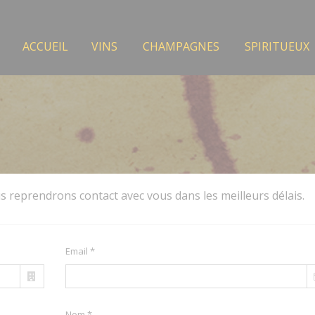
ACCUEIL
VINS
CHAMPAGNES
SPIRITUEUX
s reprendrons contact avec vous dans les meilleurs délais.
Email *
Nom *