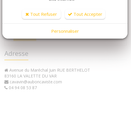
données personnelles
. Nous vous informons de
l'existence de la liste d'opposition au démarchage
Tout Refuser
Tout Accepter
téléphonique
Bloctel
, sur laquelle vous pouvez vous
inscrire ici :
https://www.bloctel.gouv.fr/
.
Personnaliser
Envoyer
Adresse
Avenue du Maréchal Juin RUE BERTHELOT
83160 LA VALETTE DU VAR
cavavin@auboncaviste.com
04 94 08 53 87