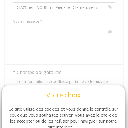
Votre message *
* Champs obligatoires
Les informations recueillies à partir de ce formulaire
sont nécessaires à l'instruction de votre demande. En
envoyant ce formulaire vous consentez à
Votre choix
l'enregistrement et à la transmission aux services de
Cavavin en charge de son traitement.
Ce site utilise des cookies et vous donne le contrôle sur
Vous disposez de droits Informatique et Libertés sur
ceux que vous souhaitez activer. Vous avez le choix de
les données vous concernant, que vous pouvez
les accepter ou de les refuser pour naviguer sur notre
exercer en contactant le délégué à la protection des
site internet.
données de Cavavin.
Politique de protection des