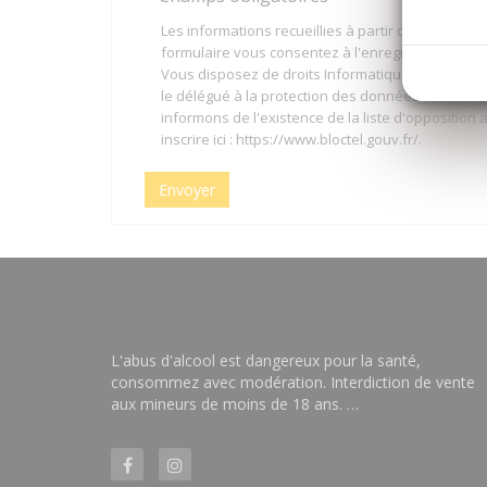
Les informations recueillies à partir de ce formu
formulaire vous consentez à l'enregistrement et 
Vous disposez de droits Informatique et Liberté
le délégué à la protection des données de Cavav
informons de l'existence de la liste d'oppositi
inscrire ici :
https://www.bloctel.gouv.fr/
.
Envoyer
L'abus d'alcool est dangereux pour la santé,
consommez avec modération. Interdiction de vente
aux mineurs de moins de 18 ans. …