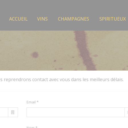
ACCUEIL
VINS
CHAMPAGNES
SPIRITUEUX
s reprendrons contact avec vous dans les meilleurs délais.
Email *
Nom *