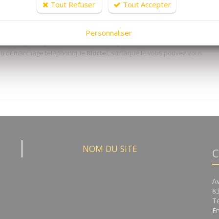
Tout Refuser
Tout Accepter
laire sont nécessaires à l'instruction de votre demande. En envoyant ce
à la transmission aux services de Cavavin en charge de son traitement.
Personnaliser
s sur les données vous concernant, que vous pouvez exercer en contactan
in.
Politique de protection des données personnelles
. Nous vous
on au démarchage téléphonique
Bloctel
, sur laquelle vous pouvez vous
NOM DU SITE
C
A
8
Te
Em