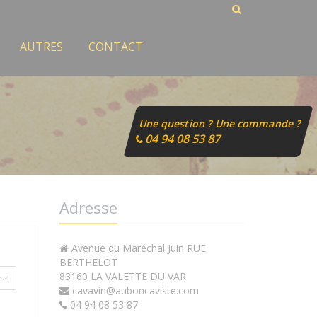
AUTRES
CONTACT
Une question ? Une commande ?
04 94 08 53 87
Adresse
Avenue du Maréchal Juin RUE
BERTHELOT
83160 LA VALETTE DU VAR
cavavin@auboncaviste.com
04 94 08 53 87