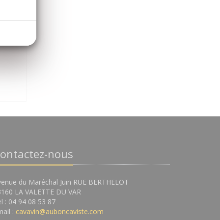
t
ontactez-nous
venue du Maréchal Juin RUE BERTHELOT
3160 LA VALETTE DU VAR
l : 04 94 08 53 87
ail :
cavavin@auboncaviste.com