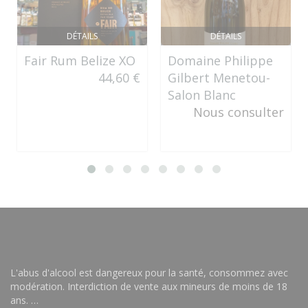
DÉTAILS
DÉTAILS
Fair Rum Belize XO
Domaine Philippe
44,60 €
Gilbert Menetou-
Salon Blanc
Nous consulter
L'abus d'alcool est dangereux pour la santé, consommez avec
modération. Interdiction de vente aux mineurs de moins de 18
ans. …