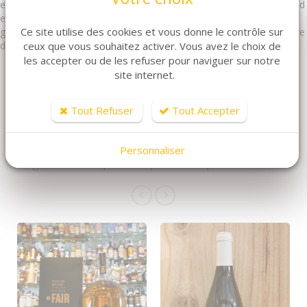
et rares. Ce rhum a des arômes de fruits confits, miel, caramel blond
et vanille. En bouche, il est équilibré, délicat et a une finale
Ce site utilise des cookies et vous donne le contrôle sur
gourmande. Sa texture et son goût sucré le rendent parfait pour être
ceux que vous souhaitez activer. Vous avez le choix de
dégusté pur ou comme base pour des cocktails sophistiqués.
les accepter ou de les refuser pour naviguer sur notre
site internet.
Tout Refuser
Tout Accepter
ARTICLES CONNEXES
Dans la même famille de produits, découvrez
Personnaliser
également ces produits plébiscités par nos clients