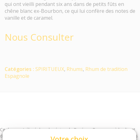
qui ont vieilli pendant six ans dans de petits fûts en
chêne blanc ex-Bourbon, ce qui lui confère des notes de
vanille et de caramel.
Nous Consulter
Catégories :
SPIRITUEUX
,
Rhums
,
Rhum de tradition
Espagnole
Ce rhum est élevé dans la région de Pesé, au Panama, où le climat
doux et humide lui donne un style unique avec des notes complexes
Votre choix