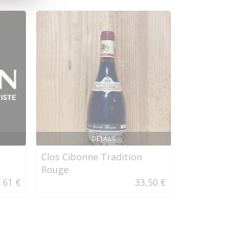
DÉTAILS
Clos Cibonne Tradition
Château 
Rouge
Rollier R
61 €
33,50 €