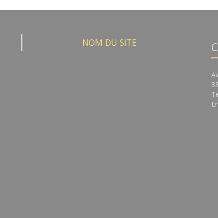
NOM DU SITE
C
A
8
Te
Em