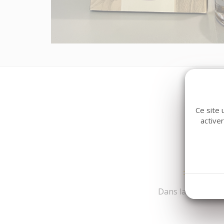
Ce site 
active
Dans la même fami