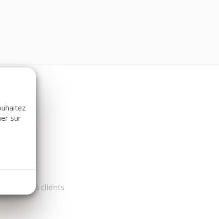
ouhaitez
uer sur
és par nos clients