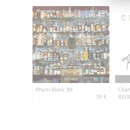
DÉTAILS
Rhum Blanc JM
Cha
39 €
BED