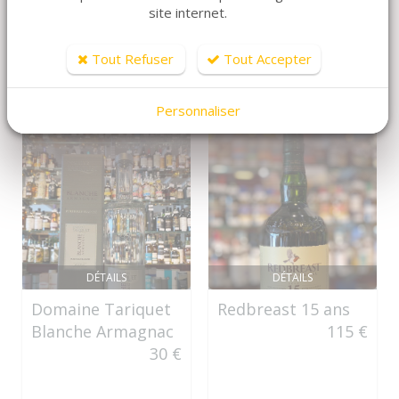
site internet.
Dans la même famille de produits, découvrez
également ces produits plébiscités par nos clients
Tout Refuser
Tout Accepter
Personnaliser
DÉTAILS
DÉTAILS
Domaine Tariquet
Redbreast 15 ans
Blanche Armagnac
115 €
30 €