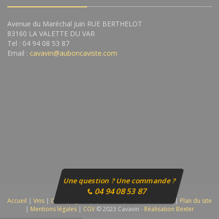
Avenue du Maréchal Juin RUE BERTHELOT
83160 LA VALETTE DU VAR
Tel : 04 94 08 53 87
Email :
cavavin@auboncaviste.com
Une question ? Une commande ?
04 94 08 53 87
Accueil
|
Vins
|
Champagnes
|
Spiritueux
|
Autres
|
Contact
|
Plan du site
|
Mentions légales
|
CGV
© 2023 Cavavin -
Réalisation Bexter