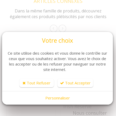
ARTICLES CONNEXES
Dans la même famille de produits, découvrez
également ces produits plébiscités par nos clients
Votre choix
Ce site utilise des cookies et vous donne le contrôle sur
ceux que vous souhaitez activer. Vous avez le choix de
les accepter ou de les refuser pour naviguer sur notre
site internet.
Tout Refuser
Tout Accepter
DÉTAILS
DÉTAILS
La Barrac' (75cl)
Berry Bros & Rudd
Personnaliser
7,30 €
The Classic Range
Irish Reserve
Nous consulter