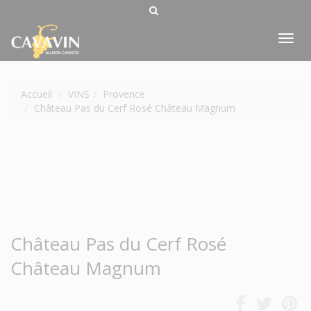
Tog
nav
Accueil
VINS
Provence
Château Pas du Cerf Rosé Château Magnum
Château Pas du Cerf Rosé
Château Magnum