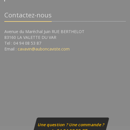
Contactez-nous
Avenue du Maréchal Juin RUE BERTHELOT
83160 LA VALETTE DU VAR
Tel : 04 94 08 53 87
Email :
cavavin@auboncaviste.com
Une question ? Une commande ?