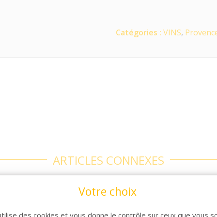
Catégories :
VINS
,
Provenc
ARTICLES CONNEXES
lle de produits, découvrez également ces produits plébiscit
Votre choix
utilise des cookies et vous donne le contrôle sur ceux que vous s