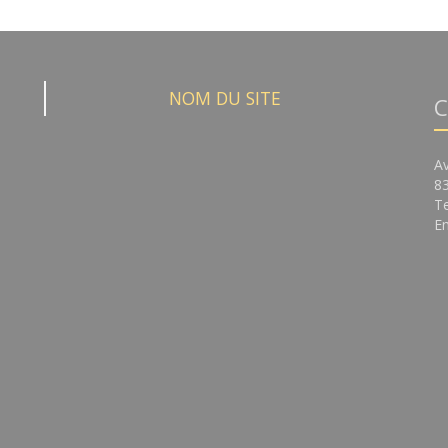
NOM DU SITE
C
A
8
Te
Em