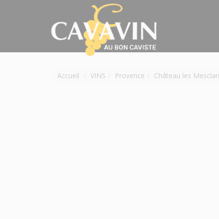
Accueil
VINS
Provence
Château les Mescla