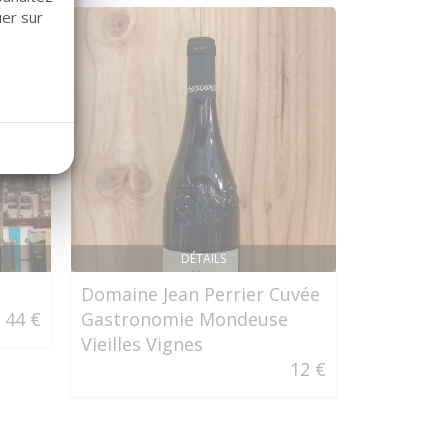
uer sur
DÉTAILS
Domaine Jean Perrier Cuvée
Ruinart B
44 €
Gastronomie Mondeuse
Vieilles Vignes
12 €