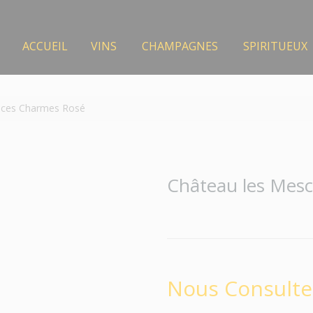
ACCUEIL
VINS
CHAMPAGNES
SPIRITUEUX
nces Charmes Rosé
Château les Mes
Nous Consulte