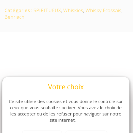
Catégories :
SPIRITUEUX
,
Whiskies
,
Whisky Ecossais
,
Benriach
Votre choix
ARTICLES CONNEXES
Ce site utilise des cookies et vous donne le contrôle sur
Dans la même famille de produits, découvrez
ceux que vous souhaitez activer. Vous avez le choix de
également ces produits plébiscités par nos clients
les accepter ou de les refuser pour naviguer sur notre
site internet.